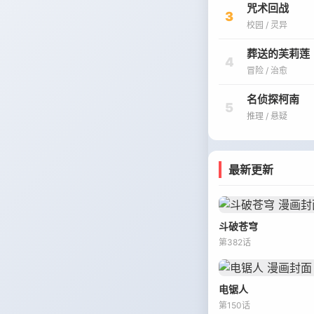
咒术回战
3
校园 / 灵异
葬送的芙莉莲
4
冒险 / 治愈
名侦探柯南
5
推理 / 悬疑
最新更新
斗破苍穹
第382话
电锯人
第150话