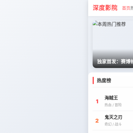
深度影院
首页
独家首发：赛博
热度榜
海贼王
1
热血 / 冒险
鬼灭之刃
2
奇幻 / 战斗