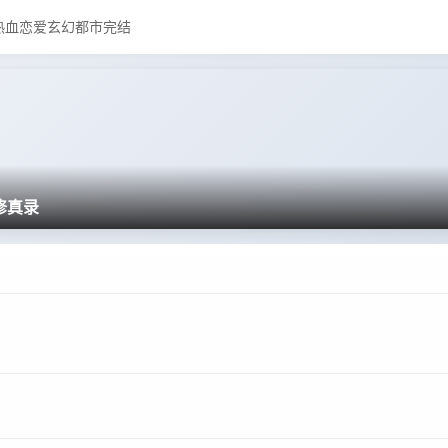
热血
恋爱
玄幻
都市
完结
修真录