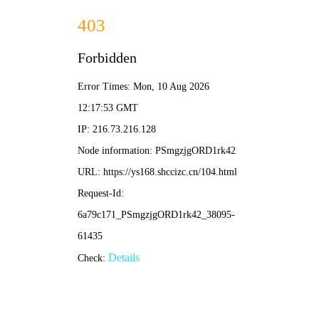
深度影院
🔍
首页
热血
恋爱
玄幻
都市
完结
独家首发：赛博修真录
热度榜
更多 >
海贼王
1
热血 / 冒险
鬼灭之刃
2
奇幻 / 战斗